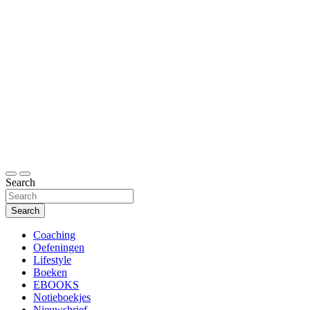
Search
Football Inspiration
Search
Coaching
Oefeningen
Lifestyle
Boeken
EBOOKS
Notieboekjes
Nieuwsbrief