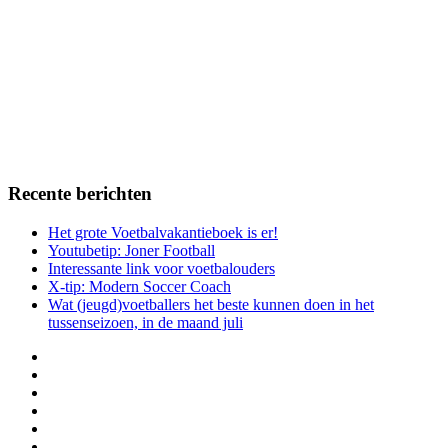
Recente berichten
Het grote Voetbalvakantieboek is er!
Youtubetip: Joner Football
Interessante link voor voetbalouders
X-tip: Modern Soccer Coach
Wat (jeugd)voetballers het beste kunnen doen in het
tussenseizoen, in de maand juli